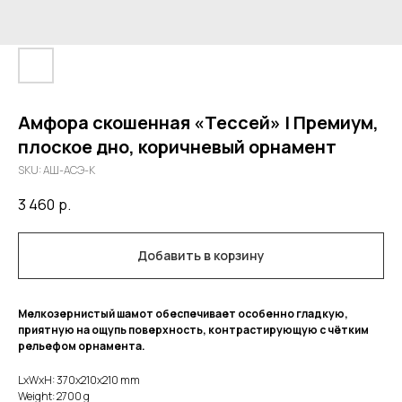
Амфора скошенная «Тессей» | Премиум,
плоское дно, коричневый орнамент
SKU:
АШ-АСЭ-К
3 460
р.
Добавить в корзину
Мелкозернистый шамот обеспечивает особенно гладкую,
приятную на ощупь поверхность, контрастирующую с чётким
рельефом орнамента.
LxWxH: 370x210x210 mm
Weight: 2700 g