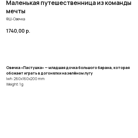
Маленькая путешественница из команды
мечты
ФШ-Овечка
1740,00
р.
Купить сейчас
Овечка «Пастушка» — младшая дочка большого барана, которая
обожает играть в догонялки на зелёном лугу
lwh: 260x160x200 mm
Weight: 1 g