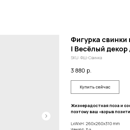
Фигурка свинки 
| Весёлый декор
SKU:
ФШ-Свинка
р.
3 880
Купить сейчас
Жизнерадостная поза и озо
поэтому ваш «взрыв позит
LxWxH: 260x260x310 mm
Weight: 3 g